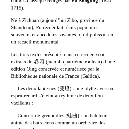
chinois classique rédigés par
Pu Songling
(1640–
1715).
Né à Zichuan (aujourd’hui Zibo, province du
Shandong), Pu recueillait récits populaires,
souvenirs et anecdotes savantes, qu’il polissait en
un recueil monumental.
Les trois textes présentés dans ce recueil sont
extraits du 卷四 (juan 4, quatrième rouleau) d’une
édition Qing conservée et numérisée par la
Bibliothèque nationale de France (Gallica).
— Les deux lanternes (雙燈) : une idylle avec un
esprit-renard s’éteint au rythme de deux feux
vacillants ;
— Concert de grenouilles (蛙曲) : un bateleur
anime des batraciens comme un orchestre des